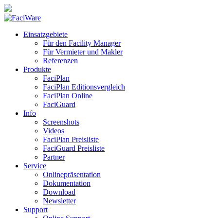
Einsatzgebiete
Für den Facility Manager
Für Vermieter und Makler
Referenzen
Produkte
FaciPlan
FaciPlan Editionsvergleich
FaciPlan Online
FaciGuard
Info
Screenshots
Videos
FaciPlan Preisliste
FaciGuard Preisliste
Partner
Service
Onlinepräsentation
Dokumentation
Download
Newsletter
Support