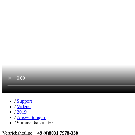
/
Support
/
Videos
/
2019
/
Auswertungen
/
Summenkalkulator
Vertriebshotline:
+49 (0)8031 7978-338