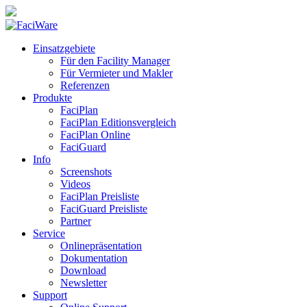
Einsatzgebiete
Für den Facility Manager
Für Vermieter und Makler
Referenzen
Produkte
FaciPlan
FaciPlan Editionsvergleich
FaciPlan Online
FaciGuard
Info
Screenshots
Videos
FaciPlan Preisliste
FaciGuard Preisliste
Partner
Service
Onlinepräsentation
Dokumentation
Download
Newsletter
Support