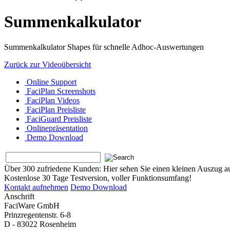
Summenkalkulator
Summenkalkulator Shapes für schnelle Adhoc-Auswertungen
Zurück zur Videoübersicht
Online Support
FaciPlan Screenshots
FaciPlan Videos
FaciPlan Preisliste
FaciGuard Preisliste
Onlinepräsentation
Demo Download
Über 300 zufriedene Kunden:
Hier sehen Sie einen kleinen Auszug a
Kostenlose 30 Tage Testversion, voller Funktionsumfang!
Kontakt aufnehmen
Demo Download
Anschrift
FaciWare GmbH
Prinzregentenstr. 6-8
D - 83022 Rosenheim