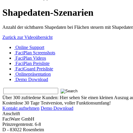
Shapedaten-Szenarien
Anzahl der sichtbaren Shapedaten bei Flächen steuern mit Shapedate
Zurück zur Videoübersicht
Online Support
FaciPlan Screenshots
FaciPlan Videos
FaciPlan Preisliste
FaciGuard Preisliste
Onlinepräsentation
Demo Download
Über 300 zufriedene Kunden:
Hier sehen Sie einen kleinen Auszug a
Kostenlose 30 Tage Testversion, voller Funktionsumfang!
Kontakt aufnehmen
Demo Download
Anschrift
FaciWare GmbH
Prinzregentenstr. 6-8
D - 83022 Rosenheim