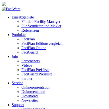
Einsatzgebiete
Für den Facility Manager
Für Vermieter und Makler
Referenzen
Produkte
FaciPlan
FaciPlan Editionsvergleich
FaciPlan Online
FaciGuard
Info
Screenshots
Videos
FaciPlan Preisliste
FaciGuard Preisliste
Partner
Service
Onlinepräsentation
Dokumentation
Download
Newsletter
Support