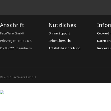
Anschrift
Nützliches
Info
FaciWare GmbH
Online Support
Cookie-Ei
Prinzregentenstr. 6-8
Seitenübersicht
Datensch
D - 83022 Rosenheim
Anfahrtsbeschreibung
Impress
© 2017 FaciWare GmbH
copyrig