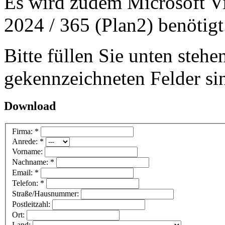
Es wird zudem Microsoft Vi
2024 / 365 (Plan2) benötigt
Bitte füllen Sie unten steh
gekennzeichneten Felder s
Download
Firma: *
Anrede: *
Vorname:
Nachname: *
Email: *
Telefon: *
Straße/Hausnummer:
Postleitzahl:
Ort:
Land: