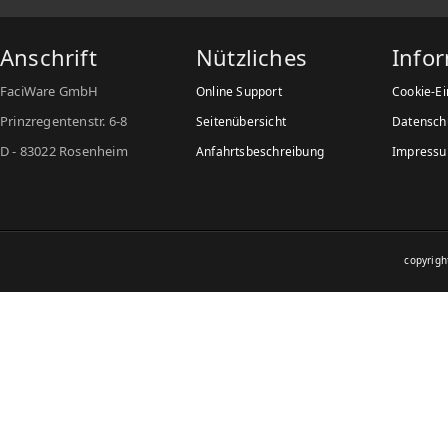
Anschrift
Nützliches
Info
FaciWare GmbH
Online Support
Cookie-Ei
Prinzregentenstr. 6-8
Seitenübersicht
Datensch
D - 83022 Rosenheim
Anfahrtsbeschreibung
Impress
copyrig