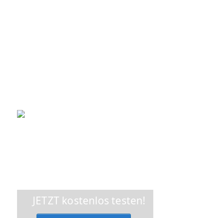
- Vereinfachung von organisatorischen Prozessen
- Valide Datenbasis für das Controlling
- Flexible Lösung auf zukunftssicherer Standard-Software
- Sichtbarmachung wirtschaftlicher Flächenpotenziale
- kostengünstige Transparenz
JETZT kostenlos testen!