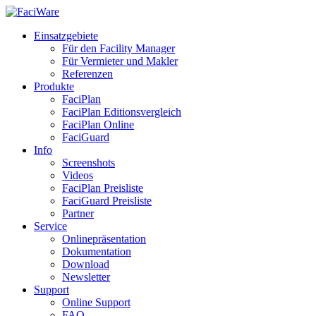
Einsatzgebiete
Für den Facility Manager
Für Vermieter und Makler
Referenzen
Produkte
FaciPlan
FaciPlan Editionsvergleich
FaciPlan Online
FaciGuard
Info
Screenshots
Videos
FaciPlan Preisliste
FaciGuard Preisliste
Partner
Service
Onlinepräsentation
Dokumentation
Download
Newsletter
Support
Online Support
FAQ