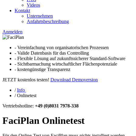
Videos
Kontakt
Unternehmen
Anfahrtsbeschreibung
Anmelden
- Vereinfachung von organisatorischen Prozessen
- Valide Datenbasis für das Controlling
- Flexible Lösung auf zukunftssicherer Standard-Software
- Sichtbarmachung wirtschaftlicher Flächenpotenziale
- kostengünstige Transparenz
JETZT kostenlos testen!
Download Demoversion
/
Info
/
Onlinetest
Vertriebshotline:
+49 (0)8031 7978-338
FaciPlan Onlinetest
Für den Online-Test von FaciPlan muss nichts installiert werden.