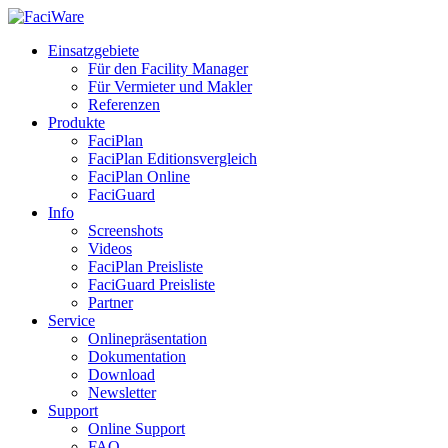
Einsatzgebiete
Für den Facility Manager
Für Vermieter und Makler
Referenzen
Produkte
FaciPlan
FaciPlan Editionsvergleich
FaciPlan Online
FaciGuard
Info
Screenshots
Videos
FaciPlan Preisliste
FaciGuard Preisliste
Partner
Service
Onlinepräsentation
Dokumentation
Download
Newsletter
Support
Online Support
FAQ