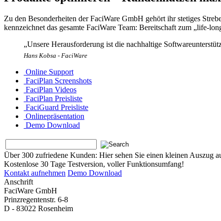
Zu den Besonderheiten der FaciWare GmbH gehört ihr stetiges Streben
kennzeichnet das gesamte FaciWare Team: Bereitschaft zum „life-lon
„Unsere Herausforderung ist die nachhaltige Softwareunterstü
Hans Kobsa - FaciWare
Online Support
FaciPlan Screenshots
FaciPlan Videos
FaciPlan Preisliste
FaciGuard Preisliste
Onlinepräsentation
Demo Download
Über 300 zufriedene Kunden:
Hier sehen Sie einen kleinen Auszug a
Kostenlose 30 Tage Testversion, voller Funktionsumfang!
Kontakt aufnehmen
Demo Download
Anschrift
FaciWare GmbH
Prinzregentenstr. 6-8
D - 83022 Rosenheim